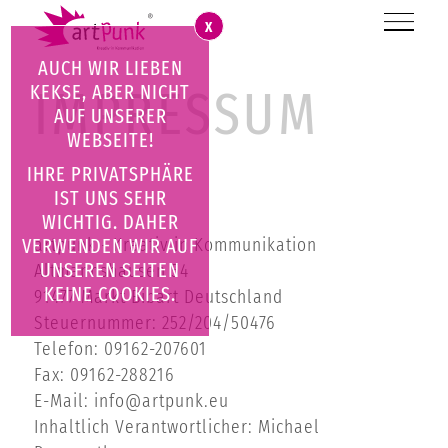
X
AUCH WIR LIEBEN
KEKSE, ABER NICHT
IMPRESSUM
AUF UNSERER
WEBSEITE!
IHRE PRIVATSPHÄRE
IMPRESSUM
IST UNS SEHR
WICHTIG. DAHER
artpunk - Kreativ in Kommunikation
VERWENDEN WIR AUF
UNSEREN SEITEN
Altmannshausen 54
KEINE COOKIES.
91477 Markt Bibart Deutschland
Steuernummer: 252/204/50476
Telefon: 09162-207601
Fax: 09162-288216
E-Mail:
info@artpunk.eu
Inhaltlich Verantwortlicher: Michael