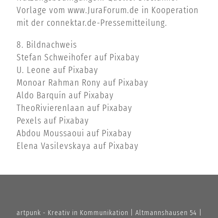
Vorlage vom www.JuraForum.de in Kooperation
mit der connektar.de-Pressemitteilung.
8. Bildnachweis
Stefan Schweihofer
auf
Pixabay
U. Leone
auf
Pixabay
Monoar Rahman Rony
auf
Pixabay
Aldo Barquín
auf
Pixabay
TheoRivierenlaan
auf
Pixabay
Pexels
auf
Pixabay
Abdou Moussaoui
auf
Pixabay
Elena Vasilevskaya
auf
Pixabay
artpunk - Kreativ in Kommunikation | Altmannshausen 54 |