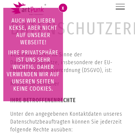
X
AUCH WIR LIEBEN
DATENSCHUTZER
KEKSE, ABER NICHT
AUF UNSERER
WEBSEITE!
IHRE PRIVATSPHÄRE
Verantwortlicher im Sinne der
IST UNS SEHR
Datenschutzgesetze, insbesondere der EU-
WICHTIG. DAHER
Datenschutzgrundverordnung (DSGVO), ist:
VERWENDEN WIR AUF
UNSEREN SEITEN
Michael Bernreuther
KEINE COOKIES.
IHRE BETROFFENENRECHTE
Unter den angegebenen Kontaktdaten unseres
Datenschutzbeauftragten können Sie jederzeit
folgende Rechte ausüben: