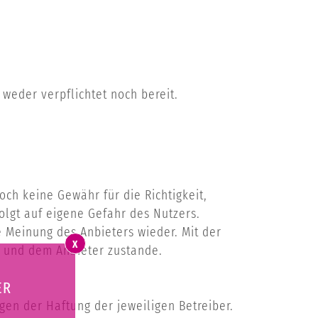
weder verpflichtet noch bereit.
och keine Gewähr für die Richtigkeit,
folgt auf eigene Gefahr des Nutzers.
 Meinung des Anbieters wieder. Mit der
X
r und dem Anbieter zustande.
ER
gen der Haftung der jeweiligen Betreiber.