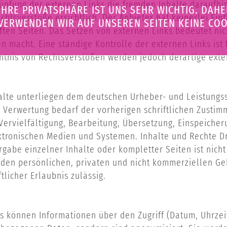
üpfung der externen Links die fremden Inhalte daraufhi
IHRE PRIVATSPHÄRE IST UNS SEHR WICHTIG. DAHE
tsverstöße ersichtlich. Der Anbieter hat keinerlei Einf
VERWENDEN WIR AUF UNSEREN SEITEN KEINE COO
ften Seiten. Das Setzen von externen Links bedeutet nich
en macht. Eine ständige Kontrolle der externen Links is
ntnis von Rechtsverstößen werden jedoch derartige exte
nhalte unterliegen dem deutschen Urheber- und Leistung
 Verwertung bedarf der vorherigen schriftlichen Zustim
 Vervielfältigung, Bearbeitung, Übersetzung, Einspeiche
tronischen Medien und Systemen. Inhalte und Rechte Dri
gabe einzelner Inhalte oder kompletter Seiten ist nicht 
en persönlichen, privaten und nicht kommerziellen Gebr
tlicher Erlaubnis zulässig.
 können Informationen über den Zugriff (Datum, Uhrzeit