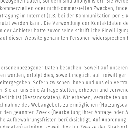
bezogenen Daten, sondern sind anonymisiert. Sie werden
 kommerziellen oder nichtkommerziellen Zwecken, findet 
rtragung im Internet (z.B. bei der Kommunikation per E-
schützt werden kann. Die Verwendung der Kontaktdaten 
n der Anbieter hatte zuvor seine schriftliche Einwilligun
e auf dieser Website genannten Personen widersprechen
personenbezogener Daten besuchen. Soweit auf unseren
n werden, erfolgt dies, soweit möglich, auf freiwillige
eitergegeben. Sofern zwischen Ihnen und uns ein Vertrag
er Sie an uns eine Anfrage stellen, erheben und verwe
rderlich ist (Bestandsdaten). Wir erheben, verarbeiten
spruchnahme des Webangebots zu ermöglichen (Nutzungsd
r den geannten Zweck (Bearbeitung Ihrer Anfrage oder Ab
he Aufbewahrungsfristen berücksichtigt. Auf Anordnung 
ndsdaten) erteilen, soweit dies für Zwecke der Strafver