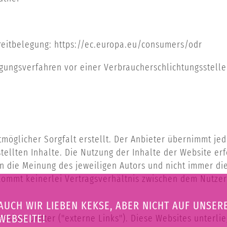
reitbelegung:
https://ec.europa.eu/consumers/odr
gungsverfahren vor einer Verbraucherschlichtungsstelle 
möglicher Sorgfalt erstellt. Der Anbieter übernimmt jed
stellten Inhalte. Die Nutzung der Inhalte der Website er
 die Meinung des jeweiligen Autors und nicht immer die
kommt keinerlei Vertragsverhältnis zwischen dem Nutze
AUCH WIR LIEBEN KEKSE, ABER NICHT AUF UNSER
WEBSEITE!
sites Dritter ("externe Links"). Diese Websites unterlie