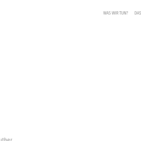
WAS WIR TUN?
DAS
uther