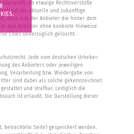
n überprüft, ob etwaige Rechtsverstöße
R
luss auf die aktuelle und zukünftige
KIES.
t, dass sich der Anbieter die hinter dem
t für den Anbieter ohne konkrete Hinweise
rne Links unverzüglich gelöscht.
sschutzrecht. Jede vom deutschen Urheber-
mung des Anbieters oder jeweiligen
rung, Verarbeitung bzw. Wiedergabe von
tter sind dabei als solche gekennzeichnet.
gestattet und strafbar. Lediglich die
auch ist erlaubt. Die Darstellung dieser
, betrachtete Seite) gespeichert werden.